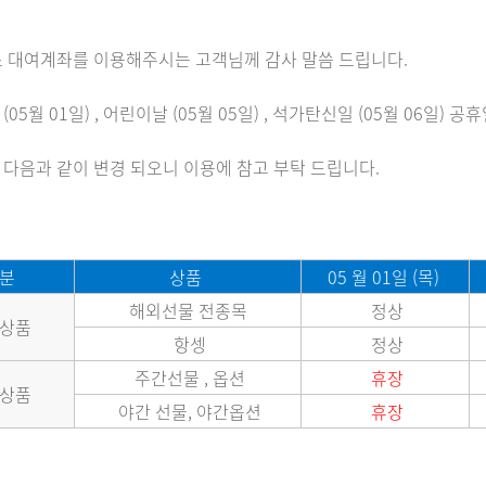
 대여계좌를 이용해주시는 고객님께 감사 말씀 드립니다.
날
(05월 01일) , 어린이날 (05월 05일) , 석가탄신일 (05월 06일) 
다음과 같이 변경 되오니 이용에 참고 부탁 드립니다.
분
상품
05 월 01일 (목)
해외선물 전종목
정상
상품
항셍
정상
주간선물 , 옵션
휴장
상품
야간 선물, 야간옵션
휴장