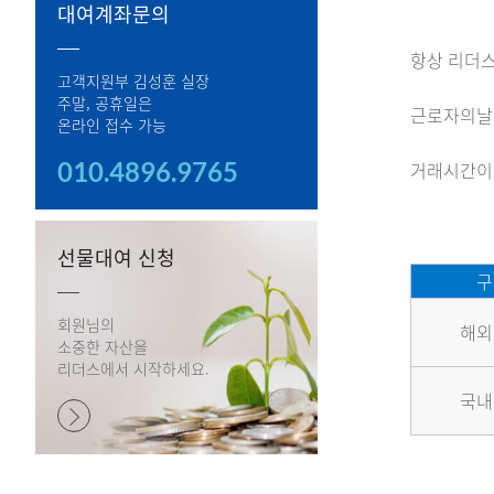
대여계좌문의
항상 리더스
고객지원부 김성훈 실장
주말, 공휴일은
​근로자의
온라인 접수 가능
010.4896.9765
거래시간이 
선물대여 신청
구
회원님의
해외
소중한 자산을
리더스에서 시작하세요.
국내