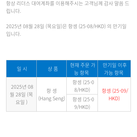
항상 리더스 대여계좌를 이용해주시는 고객님께 감사 말씀 드
립니다. ​
2025년 08월 28일 (목요일)은 항셍 (25-08/HKD) 의 만기일
입니다.
현재 주문 가
만기일 이후
일 시
상 품
능 항목
가능 항목
항셍 (25-0
2025년 08
8/HKD)
항 셍
항셍
(25-09/
월 28일 (목
(Hang Seng)
HKD)
항셍 (25-0
요일 )
9/HKD)