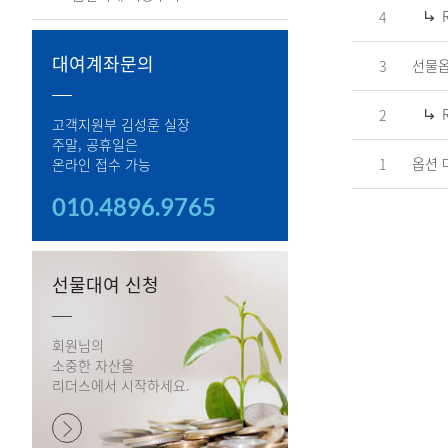
4
대여계좌문의
선물옵
3
2
고객지원부 김성훈 실장
주말, 공휴일은
옵션 
온라인 접수 가능
1
010.4896.9765
선물대여 신청
회원님의
소중한 자산을
리더스에서 시작하세요.