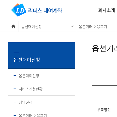
회사소개
옵션대여신청
옵션거래 이용후기
옵션거
옵션대여신청
옵션대여신청
서비스신청현황
상담신청
무교영민
옵션거래 이용후기