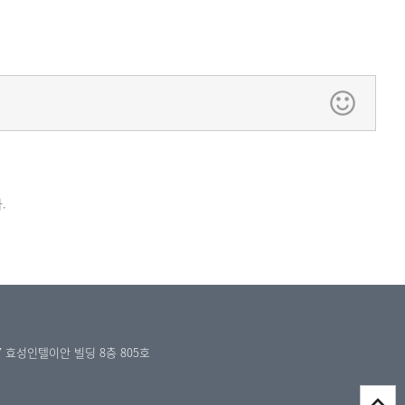
.
7 효성인텔이안 빌딩 8층 805호