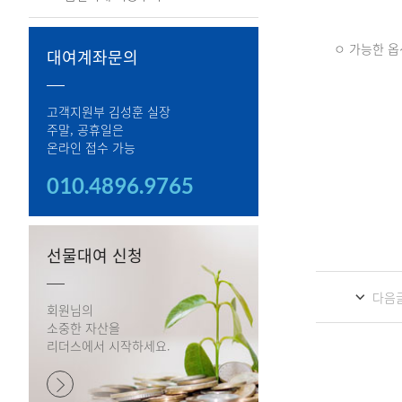
ㅇ 가능한 옵
대여계좌문의
고객지원부 김성훈 실장
주말, 공휴일은
온라인 접수 가능
010.4896.9765
선물대여 신청
다음
회원님의
소중한 자산을
리더스에서 시작하세요.